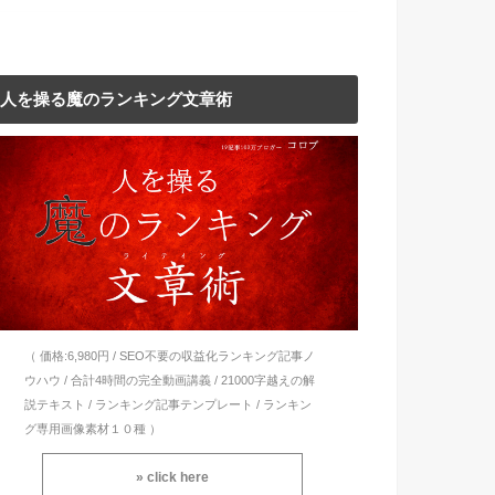
人を操る魔のランキング文章術
（ 価格:6,980円 / SEO不要の収益化ランキング記事ノ
ウハウ / 合計4時間の完全動画講義 / 21000字越えの解
説テキスト / ランキング記事テンプレート / ランキン
グ専用画像素材１０種 ）
» click here