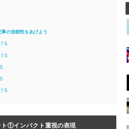
記事の信頼性をあげよう
げる
げる
る
る
げる
ント①インパクト重視の表現