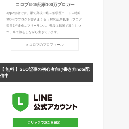
コロブ＠19記事100万ブロガー
Apple信者です。鬱で高校中退→低学歴ニート→時給
900円でブログを書きまくる→1000記事執筆→ブログ
収益7桁達成→フリーランス。普段は福岡で暮らしつ
つ、車で旅をしながら生きています。
» コロブのプロフィール
【 無料 】SEO記事の初心者向け書き方note配
信中