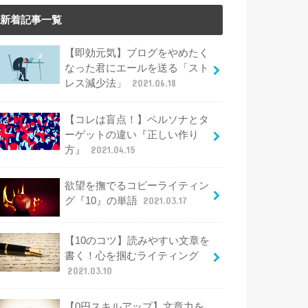
新着記事一覧
【即効元気】ブログをやめたく
なった君にエールを送る「スト
レス減少法」
2021.06.18
【コレは盲点！】ペルソナとタ
ーゲットの違い『正しい作り
方』
2021.04.15
欲望を撫でるコピーライティン
グ『10』の単語
2021.03.17
【10のコツ】読みやすい文章を
書く！心を掴むライティング
2021.03.10
【0円スキルアップ】文章力を