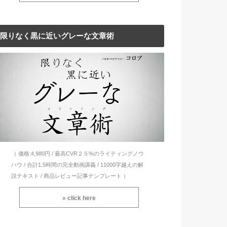
限りなく黒に近いグレーな文章術
（ 価格:4,980円 / 最高CVR２５%のライティングノウ
ハウ / 合計1.5時間の完全動画講義 / 11000字越えの解
説テキスト / 商品レビュー記事テンプレート ）
» click here